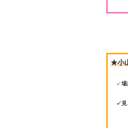
★小
✓
場
✓見
コ