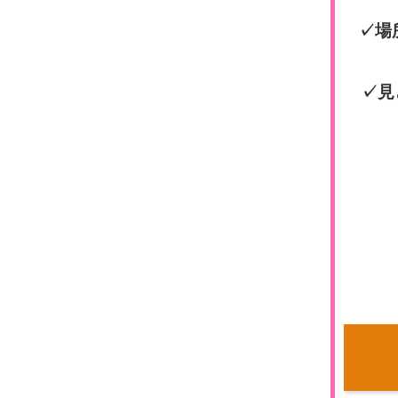
✓場
✓見
ナ