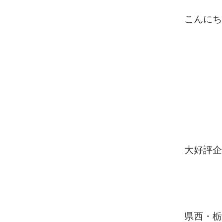
こんにち
大
好評
企
県西・栃