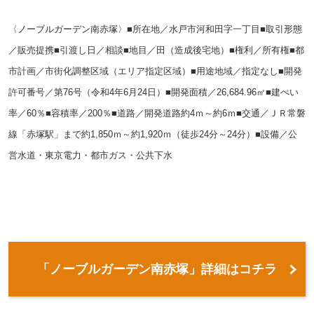
〈ノーブルガーデン南赤塚〉■所在地／水戸市河和田字一丁目■取引形態
／販売提携■引渡し日／相談■地目／田（造成後宅地）■権利／所有権■都
市計画／市街化調整区域（エリア指定区域）■用途地域／指定なし■開発
許可番号／第76号（令和4年6月24日）■開発面積／26,684.96㎡■建ぺい
率／60％■容積率／200％■道路／開発道路約4ｍ～約6ｍ■交通／ＪＲ常磐
線「赤塚駅」まで約1,850ｍ～約1,920ｍ（徒歩24分～24分）■設備／公
営水道・東京電力・都市ガス・公共下水
「ノーブルガーデン南赤塚」詳細はコチラ