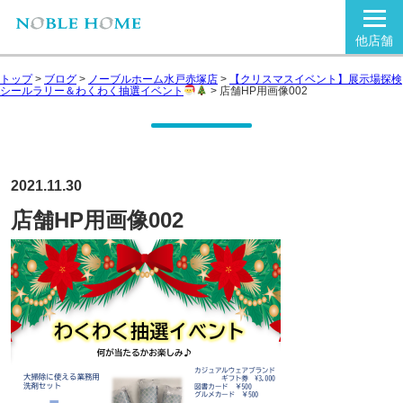
他店舗
トップ
>
ブログ
>
ノーブルホーム水戸赤塚店
>
【クリスマスイベント】展示場探検
シールラリー＆わくわく抽選イベント
>
店舗HP用画像002
2021.11.30
店舗HP用画像002