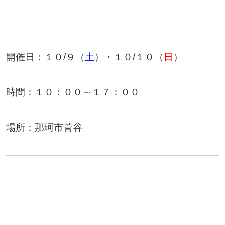
開催日：１０/９（
土
）・１０/１０（
日
）
時間：１０：００～１７：００
場所：那珂市菅谷