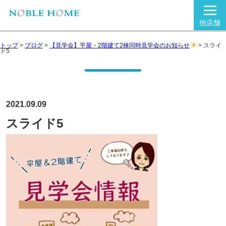
他店舗
トップ
>
ブログ
>
【見学会】平屋・2階建て2棟同時見学会のお知らせ
>
スライ
ド5
2021.09.09
スライド5