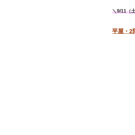
＼9/11（
平屋・
2