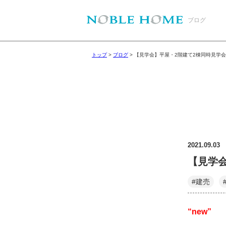
ブログ
トップ
>
ブログ
>
【見学会】平屋・2階建て2棟同時見学
2021.09.03
【見学
#建売
“
new”