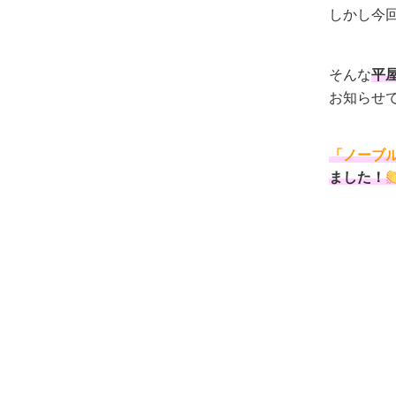
しかし今
そんな
平
お知らせ
「ノーブ
ました！