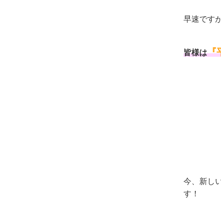
早速です
『
皆様は
今、新し
す！