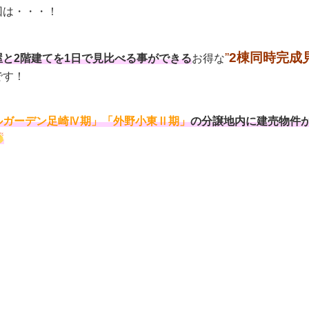
回は・・・！
”
2
棟
同時完成
屋と2階建てを1日で見比べる事ができる
お得な
です！
ルガーデン足崎Ⅳ期」「外野小東Ⅱ期」
の分譲地内に建売物件