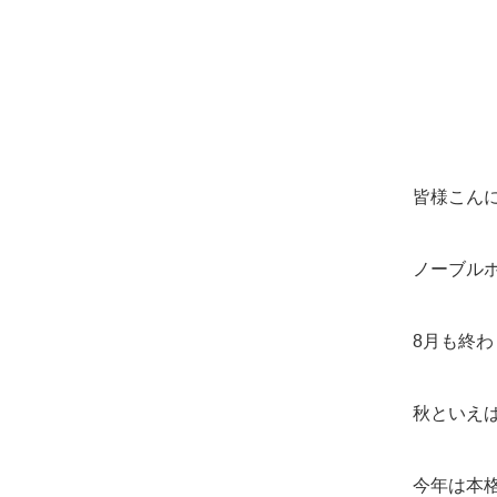
皆様こん
ノーブル
8月も終わ
秋といえ
今年は本