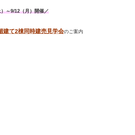
土）～9/12（月）開催／
階建て
2
棟同時建売見
学会
のご案内