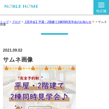
他店舗
トップ
>
ブログ
>
【見学会】平屋・2階建て2棟同時見学会のお知らせ
>
サムネ
画像
2021.09.02
サムネ画像