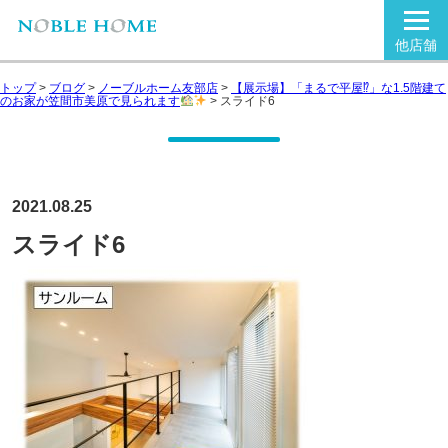
他店舗
トップ
>
ブログ
>
ノーブルホーム友部店
>
【展示場】「まるで平屋⁉」な1.5階建て
のお家が笠間市美原で見られます
>
スライド6
2021.08.25
スライド6