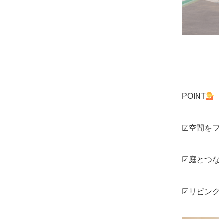
POINT
☑空間を
☑庭とつ
☑リビン