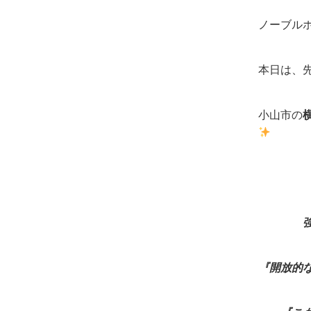
ノーブル
本日は、先
小山市の
強靭な
『開放的