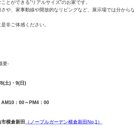
ことができる”リアルサイズ”のお家です。
適さや、家事動線や開放的なリビングなど、展示場では分から
に是非ご体感ください。
概要-
8(土)・9(日)
M10：00～PM4：00
山市横倉新田
（ノーブルガーデン横倉新田No,1）