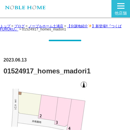
他店舗
トップ
>
ブログ
>
ノーブルホーム土浦店
>
【分譲地紹介
】新登場‼『つくば
FURUKU』
>
01524917_homes_madori1
2023.06.13
01524917_homes_madori1