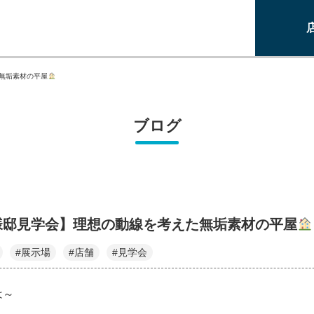
無垢素材の平屋
ブログ
様邸見学会】理想の動線を考えた無垢素材の平屋
#展示場
#店舗
#見学会
は～