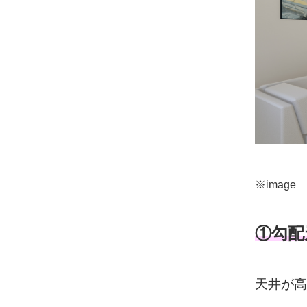
※image
①勾配
天井が高