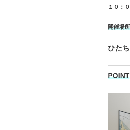
１０：０
開催場所
ひたち
POINT