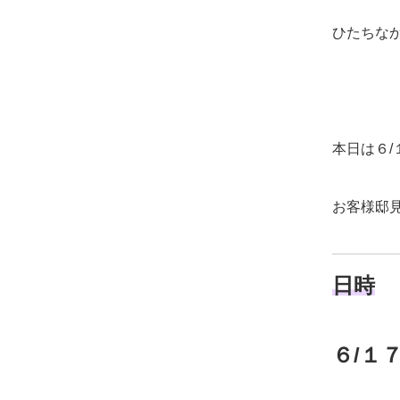
ひたちな
本日は６
お客様邸
日時
６
/１７