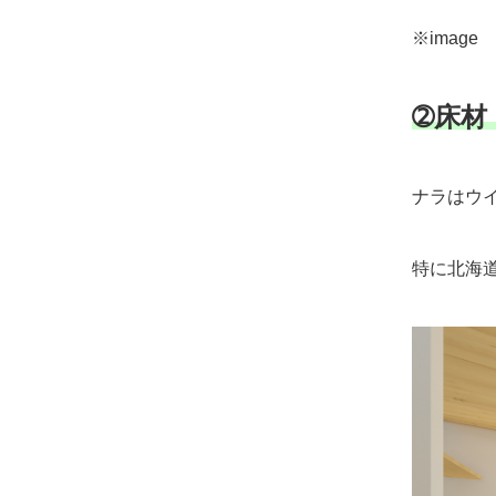
※image
➁床材
ナラはウ
特に北海