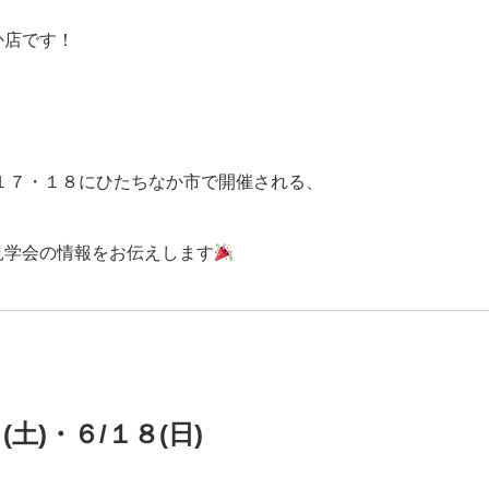
か店です！
/１７・１８にひたちなか市で開催される、
見学会の情報をお伝えします
(土)・６/１８(日)