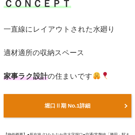
ＣＯＮＣＥＰＴ
一直線にレイアウトされた水廻り
適材適所の収納スペース
家事ラク設計
の住まいです
堀口Ⅱ期 No.1詳細
【物件概要】●所在地 /ひたちなか市大字堀口●交通/常磐線「勝田」駅ま