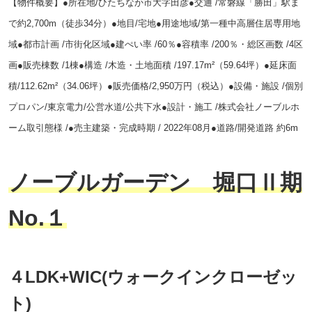
【物件概要】●所在地/ひたちなか市大字田彦●交通 /常磐線「勝田」駅ま
で約2,700m（徒歩34分）●地目/宅地●
用途地域/第一種中高層住居専用地
域●都市計画 /市街化区域●建ぺい率 /60％●容積率 /200％
・総区画数 /4区
画●販売棟数 /1棟●構造 /木造・土地面積 /197.17m²（59.64坪）●
延床面
積/112.62m²（34.06坪）●販売価格/2,950万円（税込）●
設備・施設 /個別
プロパン/東京電力/公営水道/公共下水●設計・施工 /株式会社ノーブルホ
ーム
取引態様 /●売主建築・完成時期 / 2022年08月●道路/開発道路 約6m
ノーブルガーデン 堀口Ⅱ期
No.１
４LDK+WIC(ウォークインクローゼッ
ト)