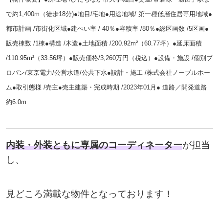
で約1,400m（徒歩18分)●地目/宅地●用途地域/ 第一種低層住居専用地域●
都市計画 /市街化区域●建ぺい率 / 40％●容積率 /80％●総区画数 /5区画●
販売棟数 /1棟●構造 /木造●土地面積 /200.92m²（60.77坪）●延床面積
/110.95m²（33.56坪）●販売価格/3,260万円（税込）●設備・施設 /個別プ
ロパン/東京電力/公営水道/公共下水●設計・施工 /株式会社ノーブルホー
ム●取引態様 /売主●売主建築・完成時期 /2023年01月● 道路／開発道路
約6.0m
内装・外装ともに
専属のコーディネーター
が担当
し、
見どころ満載な物件となっております！