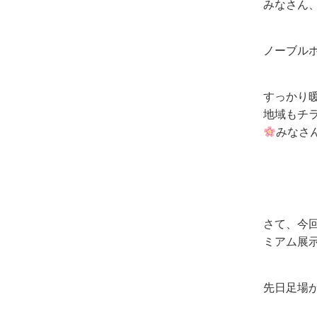
みなさん
ノーブル
すっかり
地域もチ
みなさ
さて、今
ミアム展
先日足場