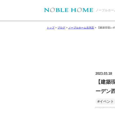
ノーブルホー
トップ
>
ブログ
>
ノーブルホーム古河店
>
【建築現場レポ
2023.03.18
【建築
ーデン
#イベント