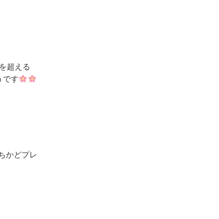
℃を超える
うです
ちかどプレ