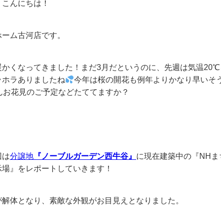
、こんにちは！
ホーム古河店です。
暖かくなってきました！まだ3月だというのに、先週は気温20
ラホラありましたね
今年は桜の開花も例年よりかなり早いそ
んお花見のご予定などたててますか？
回は
分譲地
『ノーブルガーデン西牛谷』
に現在建築中の『NHま
示場』をレポートしていきます！
が解体となり、素敵な外観がお目見えとなりました。