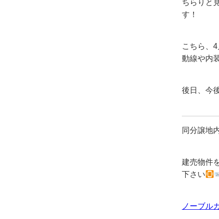
ちらりと
す！
こちら、
動線や内
後日、今
同分譲地
建売物件
下さい
ノーブルガ