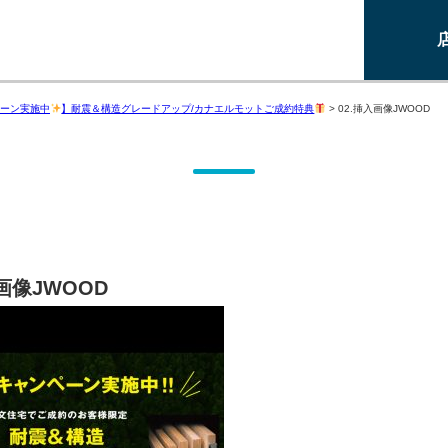
ーン実施中
】耐震＆構造グレードアップ/カナエルモットご成約特典
>
02.挿入画像JWOOD
入画像JWOOD