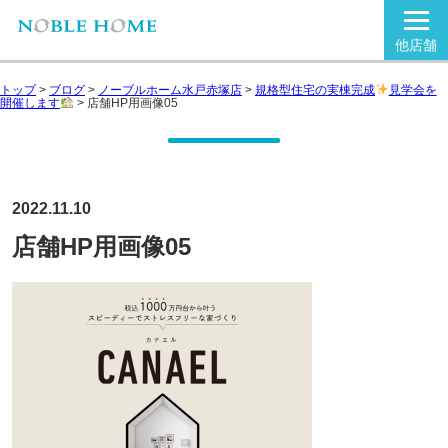
他店舗
トップ
>
ブログ
>
ノーブルホーム水戸赤塚店
>
規格型住宅の実棟完成
見学会を
開催します
>
店舗HP用画像05
2022.11.10
店舗HP用画像05