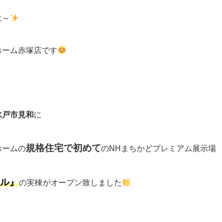
は～
ホーム赤塚店です
水戸市見和
に
規格住宅で初めて
ホームの
のNHまちかどプレミアム展示場
ル』
の実棟がオープン致しました