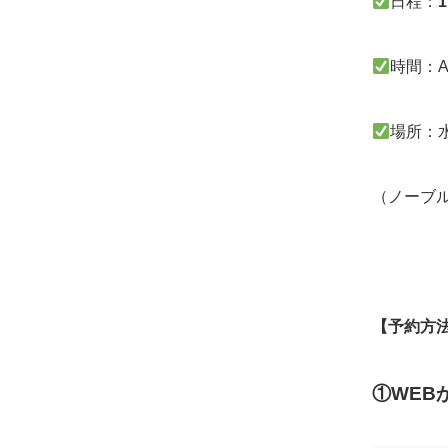
日程：
1
時間：A
場所：
（ノーブ
【予約方
①WEB