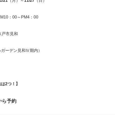
1/21
（月）～
11/27
（日）
M10：00～PM4：00
水戸市見和
ルガーデン見和Ⅳ期内）
法は2つ！】
から予約