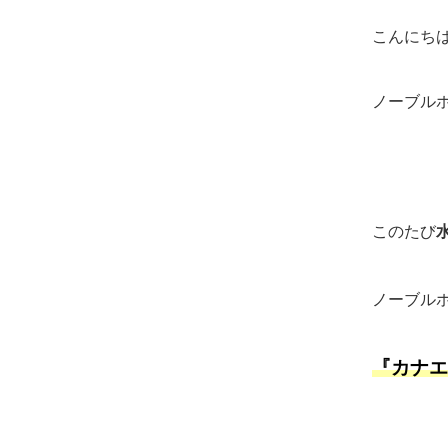
こんにち
ノーブル
このたび
ノーブル
『カナエ