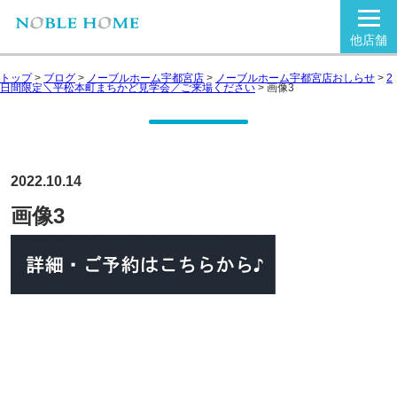
他店舗
トップ
>
ブログ
>
ノーブルホーム宇都宮店
>
ノーブルホーム宇都宮店おしらせ
>
2
日間限定＼平松本町まちかど見学会／ご来場ください
>
画像3
2022.10.14
画像3