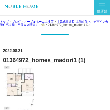
他店舗
トップ
>
ブログ
>
ノーブルホーム土浦店
>
【完成間近‼】土浦市並木 デザイン分
譲住宅２棟（平屋＆２階建て）
>
01364972_homes_madori1 (1)
2022.08.31
01364972_homes_madori1 (1)