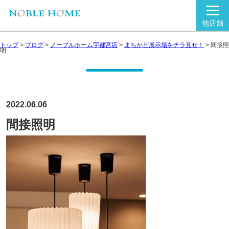
他店舗
トップ
>
ブログ
>
ノーブルホーム宇都宮店
>
まちかど展示場をチラ見せ！
>
間接照
明
2022.06.06
間接照明