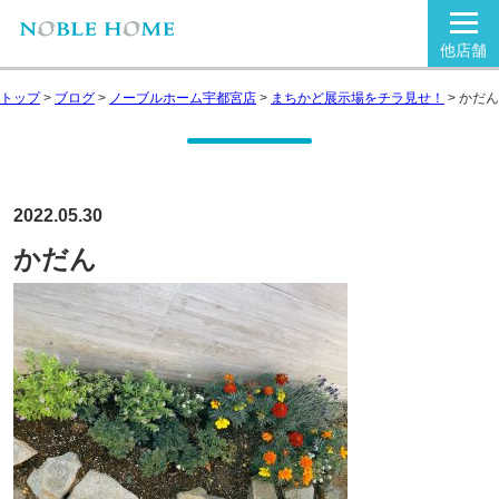
他店舗
トップ
>
ブログ
>
ノーブルホーム宇都宮店
>
まちかど展示場をチラ見せ！
>
かだん
2022.05.30
かだん