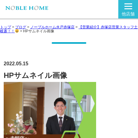
他店舗
トップ
>
ブログ
>
ノーブルホーム水戸赤塚店
>
【営業紹介】赤塚店営業スタッフ土
岐蒼！！
>
HPサムネイル画像
2022.05.15
HPサムネイル画像