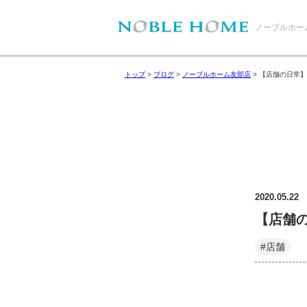
ノーブルホー
トップ
>
ブログ
>
ノーブルホーム友部店
>
【店舗の日常】
2020.05.22
【店舗
#店舗