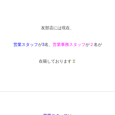
友部店には現在、
営業スタッフ
が
3
名、
営業事務スタッフ
が
２
名が
在籍しております