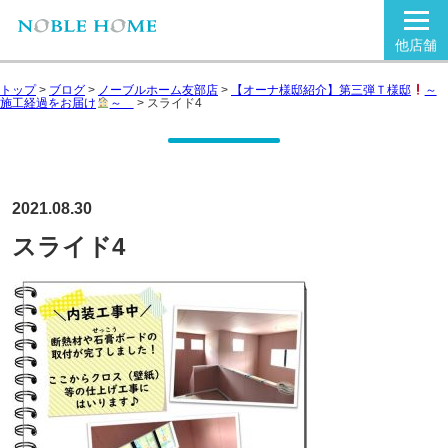
他店舗
トップ
>
ブログ
>
ノーブルホーム友部店
>
【オーナ様邸紹介】第三弾Ｔ様邸
～
施工経過をお届け
～
>
スライド4
2021.08.30
スライド4