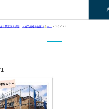
介】第三弾Ｔ様邸
～施工経過をお届け
～
>
スライド1
1