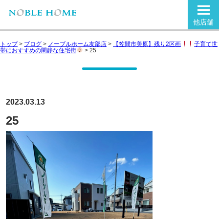
他店舗
トップ
>
ブログ
>
ノーブルホーム友部店
>
【笠間市美原】残り2区画
子育て世
帯におすすめの閑静な住宅街
>
25
2023.03.13
25