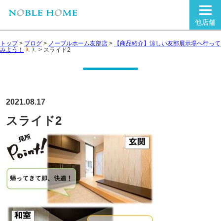
他店舗
トップ
>
ブログ
>
ノーブルホーム友部店
>
【商品紹介】涼しい友部展示場へ行って
みよう！
>
スライド2
2021.08.17
スライド2