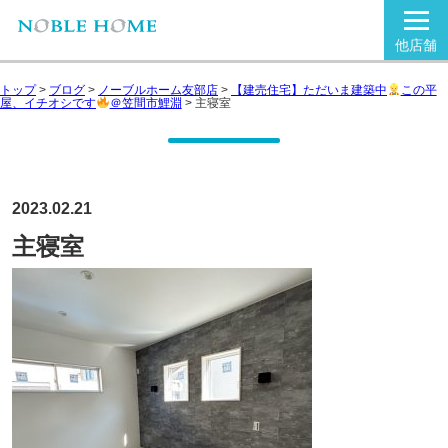
他店舗
トップ
>
ブログ
>
ノーブルホーム友部店
>
【建売住宅】ただいま建築中
この平
屋、イチオシです
＠笠間市鯉淵
>
主寝室
2023.02.21
主寝室