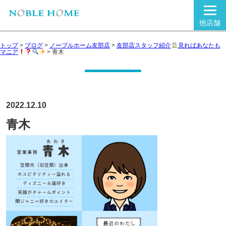
他店舗
トップ
>
ブログ
>
ノーブルホーム友部店
>
友部店スタッフ紹介
見ればあなたも
マニア
>
青木
2022.12.10
青木