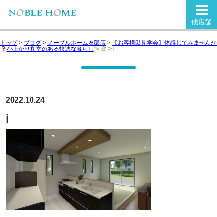
他店舗
トップ
>
ブログ
>
ノーブルホーム友部店
>
【お客様邸見学会】体感してみませんか
小上がり和室のある快適な暮らし
>
i
2022.10.24
i