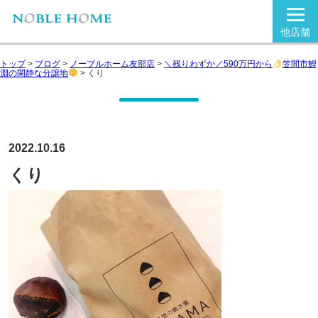
他店舗
トップ
>
ブログ
>
ノーブルホーム友部店
>
＼残りわずか／590万円から
笠間市鯉
淵の閑静な分譲地
>
くり
2022.10.16
くり