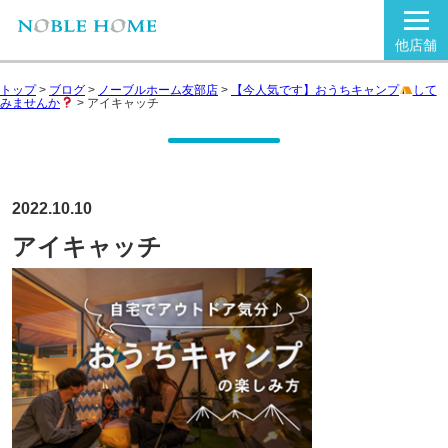
他店舗
トップ
>
ブログ
>
ノーブルホーム友部店
>
【今人気です】おうちキャンプ
して
みませんか
>
アイキャッチ
2022.10.10
アイキャッチ