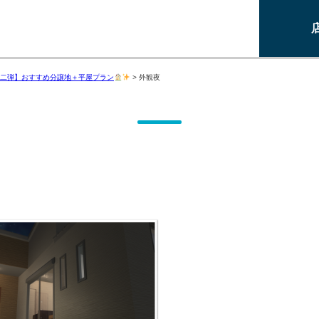
二弾】おすすめ分譲地＋平屋プラン
>
外観夜