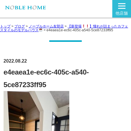
他店舗
トップ
>
ブログ
>
ノーブルホーム友部店
>
【新登場
】憧れが詰まったカフェ
スタイルのモデルハウス
>
e4eaea1e-ec6c-405c-a540-5ce87233ff95
2022.08.22
e4eaea1e-ec6c-405c-a540-
5ce87233ff95