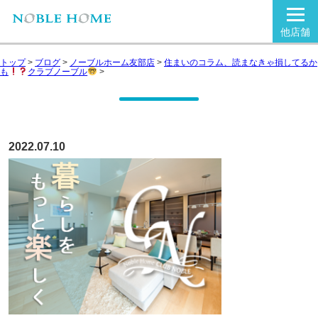
他店舗
トップ
>
ブログ
>
ノーブルホーム友部店
>
住まいのコラム、読まなきゃ損してるか
も
クラブノーブル
>
2022.07.10