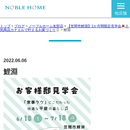
他店舗
トップ
>
ブログ
>
ノーブルホーム友部店
>
【笠間市鯉淵】1か月間限定見学会
人
気商品カナエルで叶えるお家づくり
>
鯉淵
2022.06.06
鯉淵