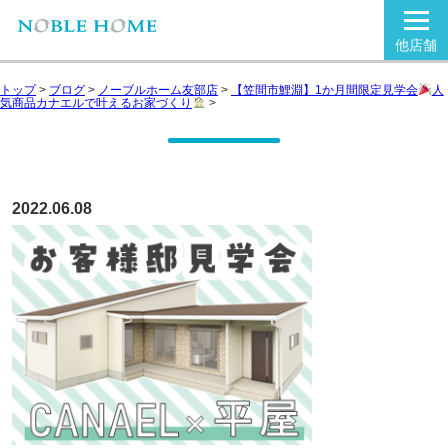
他店舗
トップ
>
ブログ
>
ノーブルホーム友部店
>
【笠間市鯉淵】1か月間限定見学会
人
気商品カナエルで叶えるお家づくり
>
2022.06.08