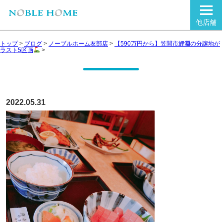
他店舗
トップ
>
ブログ
>
ノーブルホーム友部店
>
【590万円から】笠間市鯉淵の分譲地が
ラスト5区画
>
2022.05.31