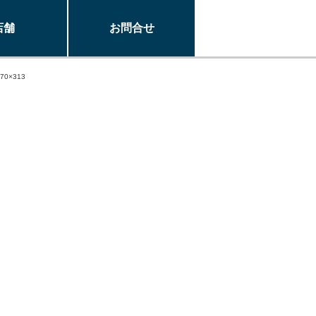
店舗
お問合せ
470×313