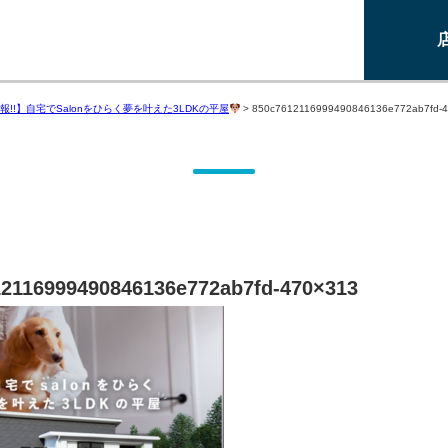
報!!】自宅でSalonをひらく夢を叶えた3LDKの平屋
>
850c7612116999490846136e772ab7fd-
2116999490846136e772ab7fd-470×313