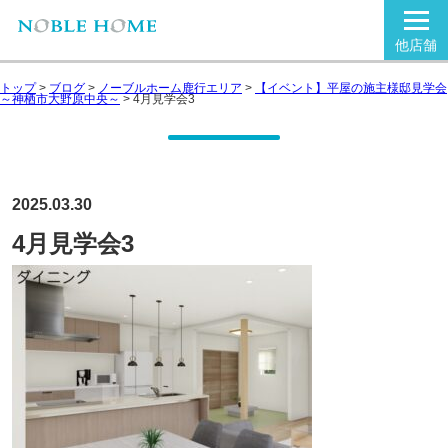
他店舗
トップ
>
ブログ
>
ノーブルホーム鹿行エリア
>
【イベント】平屋の施主様邸見学会
～神栖市大野原中央～
>
4月見学会3
2025.03.30
4月見学会3