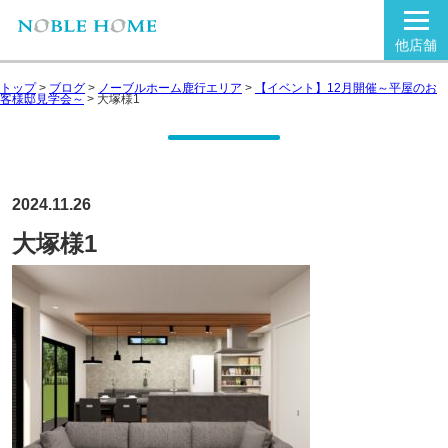
他店舗
トップ
>
ブログ
>
ノーブルホーム鹿行エリア
>
【イベント】12月開催～平屋のお
客様邸見学会～
>
大塚様1
2024.11.26
大塚様1