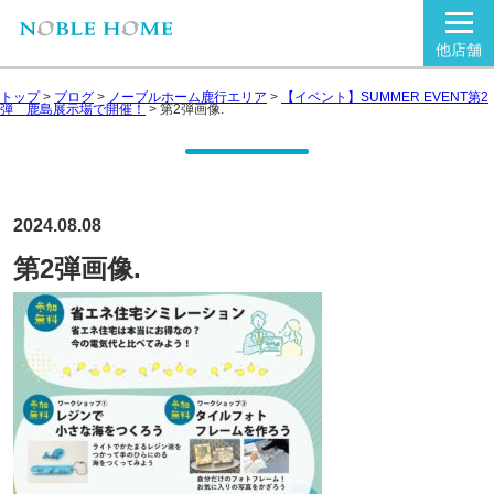
他店舗
トップ
>
ブログ
>
ノーブルホーム鹿行エリア
>
【イベント】SUMMER EVENT第2
弾 鹿島展示場で開催！
>
第2弾画像.
2024.08.08
第2弾画像.