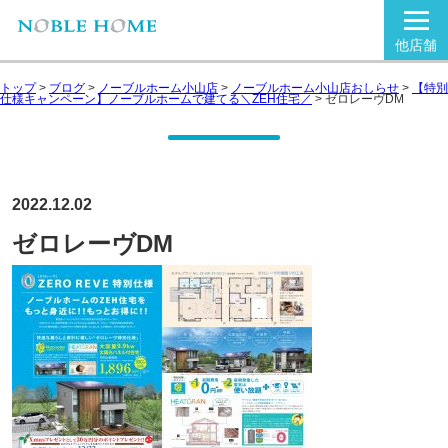
他店舗
トップ
>
ブログ
>
ノーブルホーム小山店
>
ノーブルホーム小山店おしらせ
>
【特別
仕様キャンペーン】ノーブルホームで建てる＼ZEH住宅／
>
ゼロレーヴDM
2022.12.02
ゼロレーヴDM