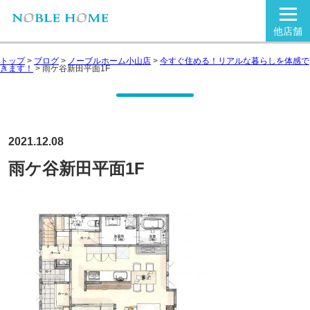
他店舗
トップ
>
ブログ
>
ノーブルホーム小山店
>
今すぐ住める！リアルな暮らしを体感で
きます！
>
雨ケ谷新田平面1F
2021.12.08
雨ケ谷新田平面1F