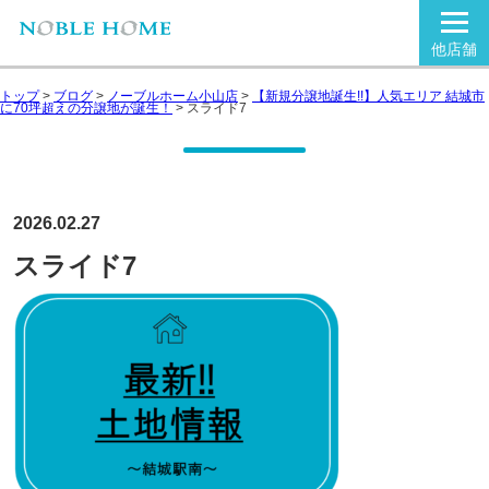
他店舗
トップ
>
ブログ
>
ノーブルホーム小山店
>
【新規分譲地誕生!!】人気エリア 結城市
に70坪超えの分譲地が誕生！
>
スライド7
2026.02.27
スライド7