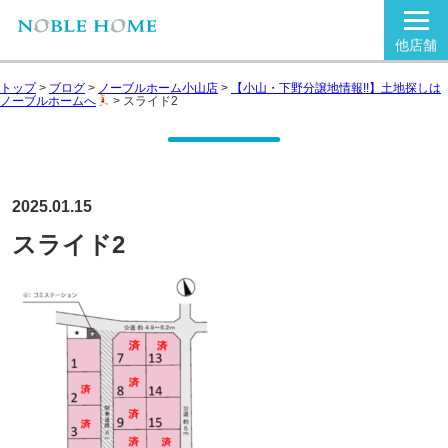
他店舗
トップ
>
ブログ
>
ノーブルホーム小山店
>
【小山・下野分譲地情報!!】土地探しは
ノーブルホームへ
>
スライド2
2025.01.15
スライド2