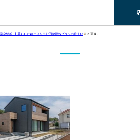
学会情報!!】暮らしにゆとりを生む回遊動線プランの住まい
>
画像2