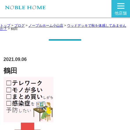
他店舗
トップ
>
ブログ
>
ノーブルホーム小山店
>
ウッドデッキで秋を体感してみません
か？
>
鶴田
2021.09.06
鶴田