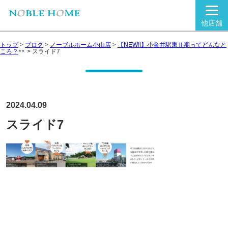
他店舗
トップ
>
ブログ
>
ノーブルホーム小山店
>
【NEW!!】小金井駅東Ⅱ期ってどんなと
ころ？
>
スライド7
2024.04.09
スライド7