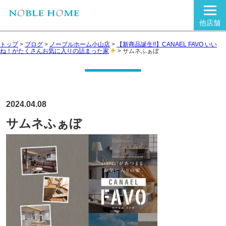
他店舗
トップ
>
ブログ
>
ノーブルホーム小山店
>
【新商品誕生!!】CANAEL FAVO いい
ね！がたくさんお気に入りの詰まった家
>
サムネふぁぼ
2024.04.08
サムネふぁぼ