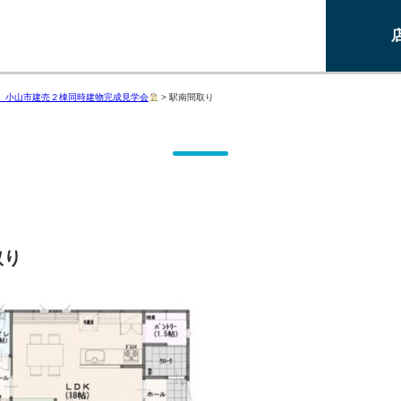
!】小山市建売２棟同時建物完成見学会
>
駅南間取り
取り